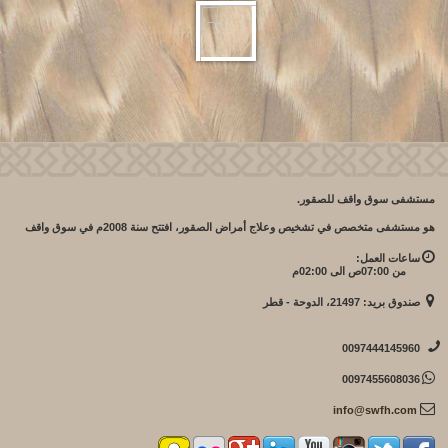
مستشفى سوق واقف للصقور.
هو مستشفى متخصص في تشخيص وعلاج أمراض الصقور، افتتح سنة 2008م في سوق واقف
ساعات العمل:
من 07:00ص الى 02:00م
صندوق بريد: 21497، الدوحة - قطر
0097444145960
0097455608036
info@swfh.com