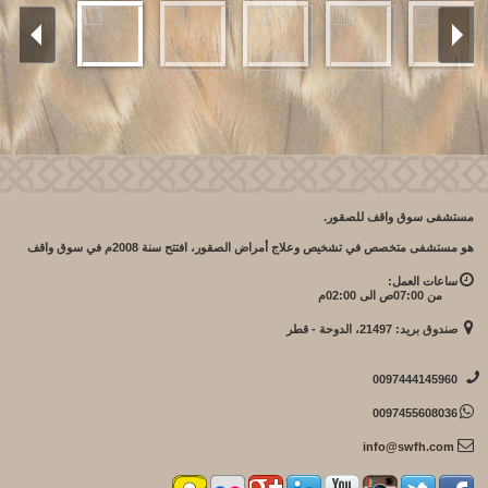
مستشفى سوق واقف للصقور.
هو مستشفى متخصص في تشخيص وعلاج أمراض الصقور، افتتح سنة 2008م في سوق واقف
ساعات العمل:
من 07:00ص الى 02:00م
صندوق بريد: 21497، الدوحة - قطر
0097444145960
0097455608036
info@swfh.com